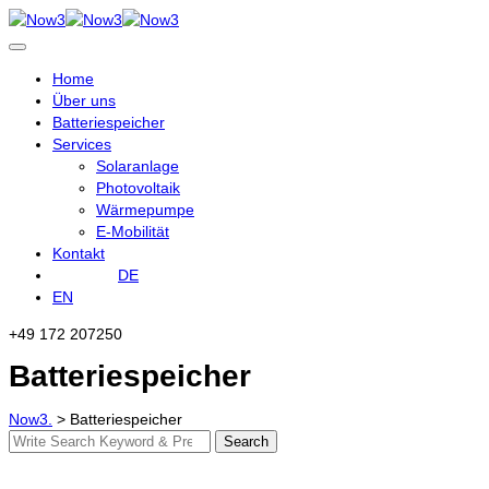
Skip
to
content
Home
Über uns
Batteriespeicher
Services
Solaranlage
Photovoltaik
Wärmepumpe
E-Mobilität
Kontakt
DE
EN
+49 172 207250
Batteriespeicher
Now3.
>
Batteriespeicher
Search
Search
for: