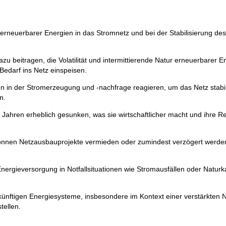
on erneuerbarer Energien in das Stromnetz und bei der Stabilisierung d
zu beitragen, die Volatilität und intermittierende Natur erneuerbarer 
Bedarf ins Netz einspeisen.
en in der Stromerzeugung und -nachfrage reagieren, um das Netz stabi
n.
en Jahren erheblich gesunken, was sie wirtschaftlicher macht und ihre R
nnen Netzausbauprojekte vermieden oder zumindest verzögert werden, da 
ergieversorgung in Notfallsituationen wie Stromausfällen oder Naturka
ukünftigen Energiesysteme, insbesondere im Kontext einer verstärkten
tellen.